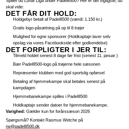
Spiller du Lunar Liga under Padel8500? Her er det vigtigste, du
skal vide:
DET FÅR DIT HOLD:
Holdgebyr betalt af Padel8500 (værdi: 1.150 kr.)
Gratis logo-påsætning på op til 8 trøjer
Mulighed for egne sponsorer (Holdkaptajn laver selv
opslag via vores Facebookside efter godkendelse)
DET FORPLIGTER I JER TIL:
Tilmeld holdet senest 8 dage før frist (senest 11. januar )
Bær Padel8500-logo på trøjerne hele sæsonen
Repræsenter klubben med god sportslig opførsel
Betaling af hjemmekampe skal betales senest på
kampdagen
Hjemmebanekampe spilles i Padel8500
Holdkaptajn sender datoer for hjemmebanekampe.
Varighed:
Gælder kun for forårssæson 2026
Spørgsmål? Kontakt Rasmus Wetche på
rw@padel8500.dk