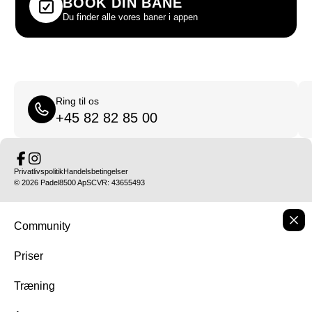
BOOK DIN BANE
Du finder alle vores baner i appen
Ring til os
+45 82 82 85 00
Privatlivspolitik
Handelsbetingelser
© 2026 Padel8500 ApS
CVR: 43655493
Community
Priser
Træning