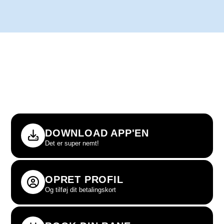
BOOK DIN BANE MED
APP’EN MATCHI
Med denne intuitive og brugervenlige app, kan du nemt booke
baner, aktiviteter og kommende events i Padel8500.
DOWNLOAD APP'EN
Det er super nemt!
OPRET PROFIL
Og tilføj dit betalingskort